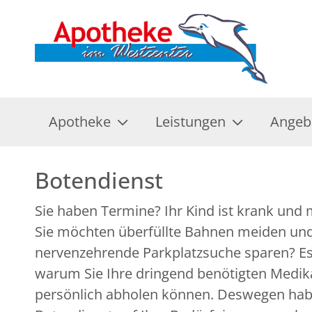
Apotheke
Leistungen
Angeb
Botendienst
Sie haben Termine? Ihr Kind ist krank und
pharmazeutische Beratung ist immer garan
Sie möchten überfüllte Bahnen meiden und
weitere Fragen? Unser LINDA Fachpersonal steht Ihne
nervenzehrende Parkplatzsuche sparen? Es 
warum Sie Ihre dringend benötigten Medik
persönlich abholen können. Deswegen hab