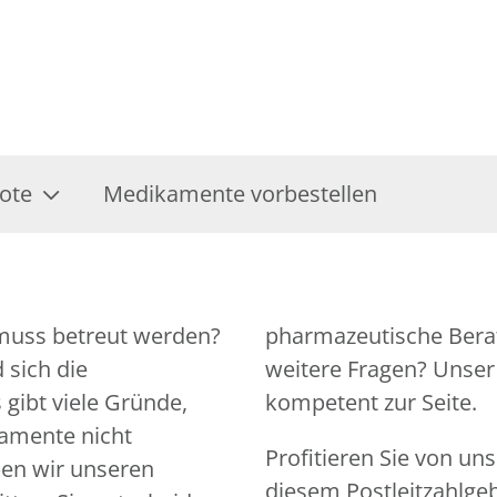
ote
Medikamente vorbestellen
 muss betreut werden?
tiert. Sie haben noch
 sich die
n jederzeit
gibt viele Gründe,
kompetent zur Seite.
amente nicht
Profitieren Sie von un
en wir unseren
diesem Postleitzahlgeb