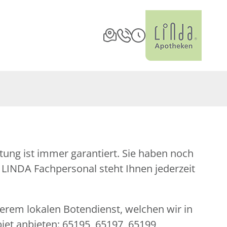
serem lokalen Botendienst, welchen wir in
iet anbieten: 65195, 65197, 65199