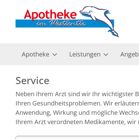
Apotheke
Leistungen
Angeb
Service
Neben Ihrem Arzt sind wir Ihr wichtigster B
Untersuchungen und Tests, erklären Ihne
Ihren Gesundheitsproblemen. Wir erläutern
medizinischen Geräten und Hilfsmitteln und geben
Anwendung, Wirkung und mögliche Wechse
Ihrem Arzt verordneten Medikamente, wir