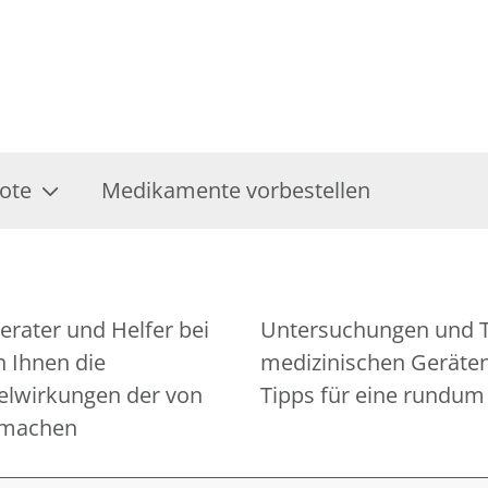
ote
Medikamente vorbestellen
erater und Helfer bei
n die Bedienung von
 Ihnen die
 Ihnen gerne
lwirkungen der von
Tipps für eine rundu
 machen