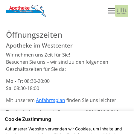
Öffnungszeiten
Apotheke im Westcenter
Wir nehmen uns Zeit für Sie!
Besuchen Sie uns – wir sind zu den folgenden
Geschäftszeiten für Sie da:
Mo - Fr
: 08:30-20:00
Sa
: 08:30-18:00
Mit unserem
Anfahrtsplan
finden Sie uns leichter.
Telefonisch stehen wir Ihnen unter
0611 710 2 810
zur
Cookie Zustimmung
Verfügung.
Auf unserer Website verwenden wir Cookies, um Inhalte und
Unsere Notdienste finden Sie
hier
.